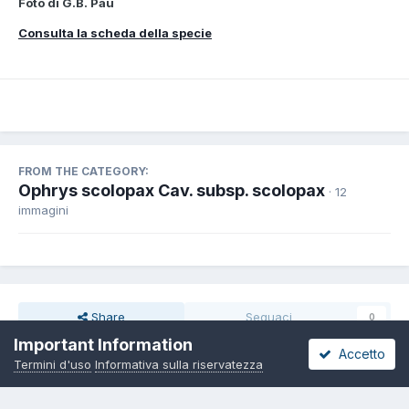
Foto di G.B. Pau
Consulta la scheda della specie
FROM THE CATEGORY:
Ophrys scolopax Cav. subsp. scolopax
· 12
immagini
Share
Seguaci
0
Important Information
Accetto
Termini d'uso
Informativa sulla riservatezza
Non ci sono commenti da visualizzare.