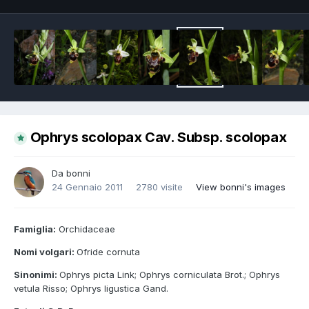
Ophrys scolopax Cav. Subsp. scolopax
Da
bonni
24 Gennaio 2011
2780 visite
View bonni's images
Famiglia:
Orchidaceae
Nomi volgari:
Ofride cornuta
Sinonimi:
Ophrys picta Link; Ophrys corniculata Brot.; Ophrys
vetula Risso; Ophrys ligustica Gand.