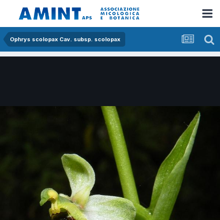
Ophrys scolopax Cav. subsp. scolopax