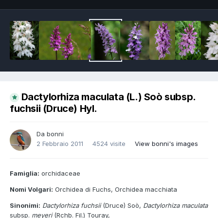
Dactylorhiza maculata (L.) Soò subsp.
fuchsii (Druce) Hyl.
Da
bonni
2 Febbraio 2011
4524 visite
View bonni's images
Famiglia:
orchidaceae
Nomi Volgari:
Orchidea di Fuchs, Orchidea macchiata
Sinonimi:
Dactylorhiza fuchsii
(Druce) Soò,
Dactylorhiza maculata
subsp.
meyeri
(Rchb. Fil.) Touray,