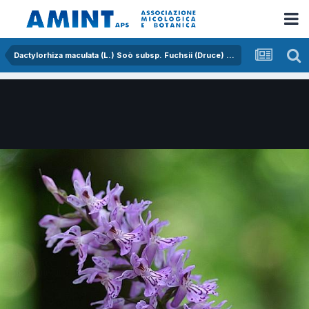
Dactylorhiza maculata (L.) Soò subsp. Fuchsii (Druce) Hil