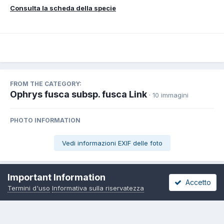
Consulta la scheda della specie
FROM THE CATEGORY:
Ophrys fusca subsp. fusca Link
· 10 immagini
PHOTO INFORMATION
Vedi informazioni EXIF delle foto
Important Information
Accetto
Termini d'uso
Informativa sulla riservatezza
Share
Seguaci
0