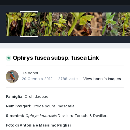
Ophrys fusca subsp. fusca Link
Da
bonni
20 Gennaio 2012
2788 visite
View bonni's images
Famiglia:
Orchidaceae
Nomi volgari:
Ofride scura, moscaria
Sinonimi:
Ophrys lupercalis
Devillers-Tersch. & Devillers
Foto di Antonia e Massimo Puglisi