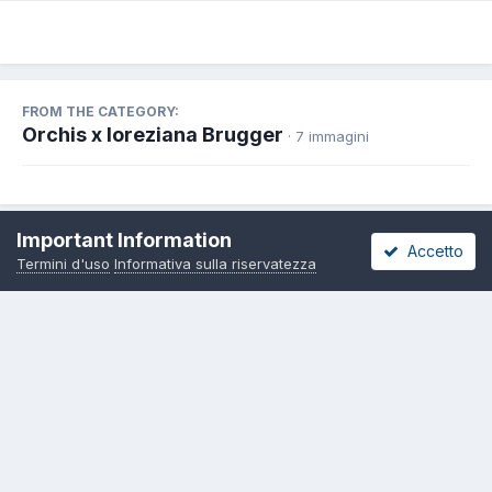
FROM THE CATEGORY:
Orchis x loreziana Brugger
· 7 immagini
Important Information
Accetto
Termini d'uso
Informativa sulla riservatezza
Share
Seguaci
0
Lingua
Informativa sulla riservatezza
Contattaci
Cookies
Copyright 2000-2026 – Pietro Curti, A.M.I.N.T. APS e rispettivi Autori –
IBAN Associazione Micologica Italiana Naturalistica Telematica
IT46R0760113300000029011061
Powered by Invision Community