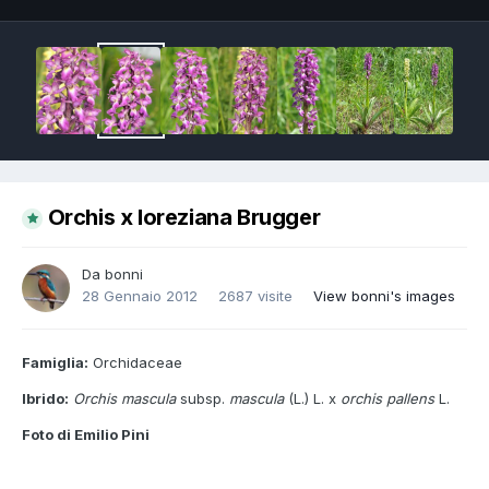
Orchis x loreziana Brugger
Da
bonni
28 Gennaio 2012
2687 visite
View bonni's images
Famiglia:
Orchidaceae
Ibrido:
Orchis mascula
subsp.
mascula
(L.) L. x
orchis pallens
L.
Foto di Emilio Pini