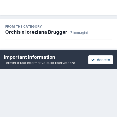
FROM THE CATEGORY:
Orchis x loreziana Brugger
· 7 immagini
Important Information
Accetto
Termini d'uso
Informativa sulla riservatezza
Share
Seguaci
0
Lingua
Informativa sulla riservatezza
Contattaci
Cookies
Copyright 2000-2026 – Pietro Curti, A.M.I.N.T. APS e rispettivi Autori –
IBAN Associazione Micologica Italiana Naturalistica Telematica
IT46R0760113300000029011061
Powered by Invision Community