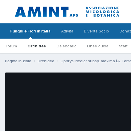
Funghi e Fiori in Italia
Attività
Diventa Socio
Donaz
Forum
Orchidee
Calendario
Linee guida
Staff
Pagina Iniziale
Orchidee
Ophrys iricolor subsp. maxima (A. Ter