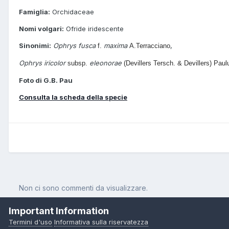
Famiglia:
Orchidaceae
Nomi volgari:
Ofride iridescente
Sinonimi:
Ophrys fusca
maxima
,
f.
A.Terracciano
Ophrys iricolor
eleonorae
subsp.
(Devillers Tersch. & Devillers) Pau
Foto di G.B. Pau
Consulta la scheda della specie
Non ci sono commenti da visualizzare.
Important Information
Termini d'uso
Informativa sulla riservatezza
Pagina Iniziale
Orchidee
Ophrys iricolor subsp. maxima (A. Ter