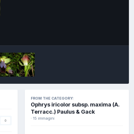
FROM THE CATEGORY:
Ophrys iricolor subsp. maxima (A.
Terracc.) Paulus & Gack
· 15 immagini
0