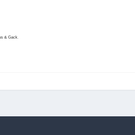
lus & Gack.
racc.) Paulus & Gack
Ophry iricolor subsp. maxima (A. Terracc.) Paulus