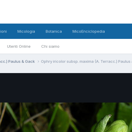
ioni
Micologia
Botanica
MicoEnciclopedia
Utenti Online
Chi siamo
racc.) Paulus & Gack
Ophry iricolor subsp. maxima (A. Terracc.) Paulus