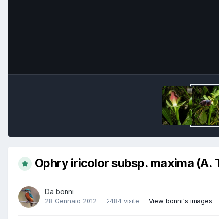
Ophry iricolor subsp. maxima (A. 
Da
bonni
28 Gennaio 2012
2484 visite
View bonni's images