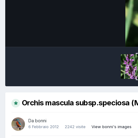
Orchis mascula subsp.speciosa (M
Da
bonni
6 Febbraio 2012
2242 visite
View bonni's images