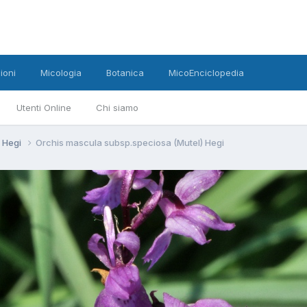
ioni
Micologia
Botanica
MicoEnciclopedia
Utenti Online
Chi siamo
) Hegi
Orchis mascula subsp.speciosa (Mutel) Hegi