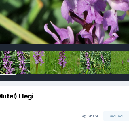
utel) Hegi
Share
Seguaci