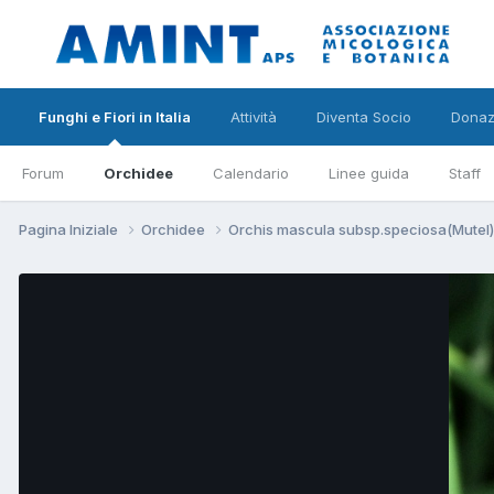
Funghi e Fiori in Italia
Attività
Diventa Socio
Donaz
Forum
Orchidee
Calendario
Linee guida
Staff
Pagina Iniziale
Orchidee
Orchis mascula subsp.speciosa(Mutel