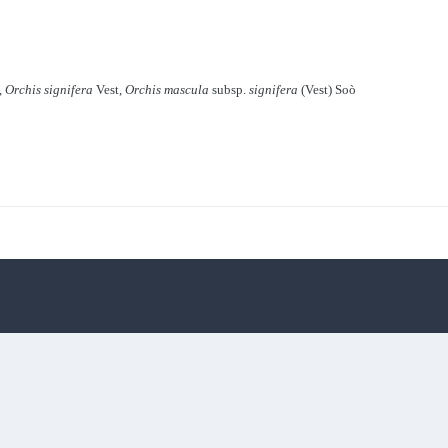
,
Orchis signifera
Vest,
Orchis mascula
subsp.
signifera
(Vest) Soò
) Hegi
Orchis mascula subsp.speciosa (Mutel) Hegi
Lingua
Informativa sulla riservatezza
Contattaci
Cookies
.T. APS e rispettivi Autori – IBAN Associazione Micologica Italiana Naturali
Powered by Invision Community