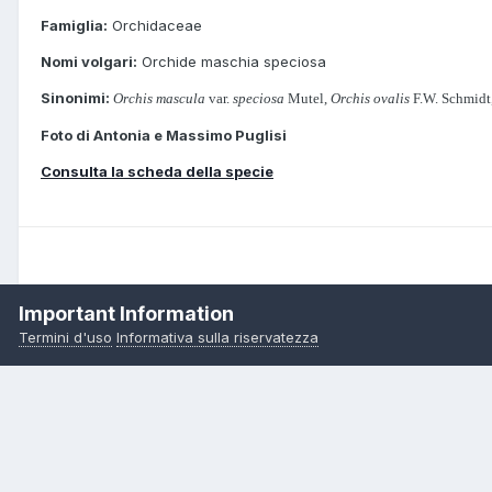
Famiglia:
Orchidaceae
Nomi volgari:
Orchide maschia speciosa
Sinonimi:
Orchis mascula
var.
speciosa
Mutel,
Orchis ovalis
F.W. Schmidt
Foto di Antonia e Massimo Puglisi
Consulta la scheda della specie
Important Information
Termini d'uso
Informativa sulla riservatezza
Pagina Iniziale
Orchidee
Orchis mascula subsp.speciosa(Mutel
Copyright 2000-2026 – Pietro Curti, A.M.I.N