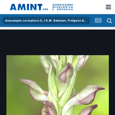
Anacamptis coriophora (L.) R.M. Bateman, Pridgeon & M.W. Chase