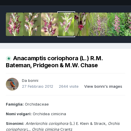
Anacamptis coriophora (L.) R.M.
Bateman, Pridgeon & M.W. Chase
Da
bonni
27 Febbraio 2012
2644 visite
View bonni's images
Famiglia:
Orchidaceae
Nomi volgari:
Orchidea cimicina
Sinonimi:
Anteriorchis coriophora
(L.) E. Klein & Strack,
Orchis
coriophora
L.,
Orchis cimicina
Crantz