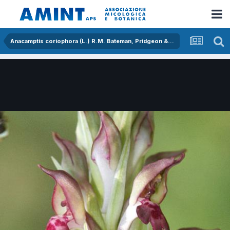
Anacamptis coriophora (L.) R.M. Bateman, Pridgeon & M.W. Chase