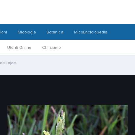
ioni
Micologia
Botanica
MicoEnciclopedia
Utenti Online
Chi siamo
ae Lojac.