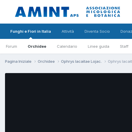
Funghi e Fiori in Italia
Attività
Diventa Socio
Donaz
Forum
Orchidee
Calendario
Linee guida
Staff
Pagina Iniziale
Orchidee
Ophrys lacaitae Lojac.
Ophrys lacait