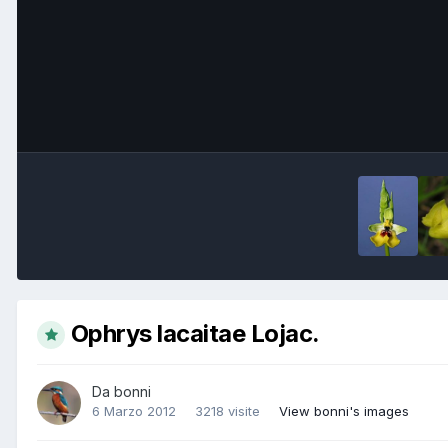
Ophrys lacaitae Lojac.
Da
bonni
6 Marzo 2012
3218 visite
View bonni's images