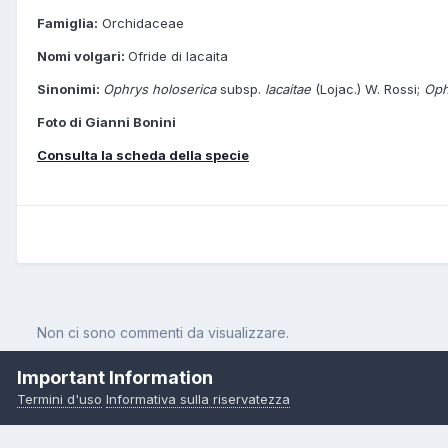
Famiglia:
Orchidaceae
Nomi volgari:
Ofride di lacaita
Sinonimi:
Ophrys holoserica
subsp.
lacaitae
(Lojac.) W. Rossi;
Oph
Foto di Gianni Bonini
Consulta la scheda della specie
Non ci sono commenti da visualizzare.
Important Information
Termini d'uso
Informativa sulla riservatezza
Pagina Iniziale
Orchidee
Ophrys lacaitae Lojac.
Ophrys lacait