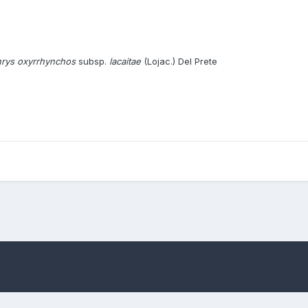
rys oxyrrhynchos
subsp.
lacaitae
(Lojac.) Del Prete
ae Lojac.