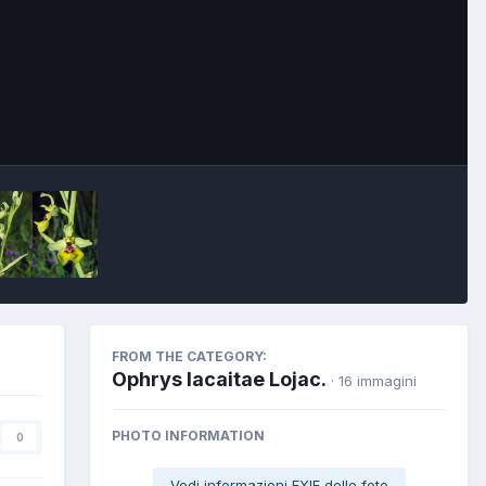
FROM THE CATEGORY:
Ophrys lacaitae Lojac.
· 16 immagini
PHOTO INFORMATION
0
Vedi informazioni EXIF delle foto