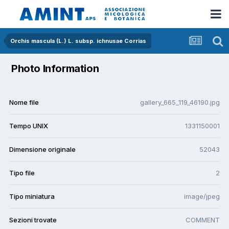
Orchis mascula (L.) L. subsp. ichnusae Corrias
Photo Information
Nome file
gallery_665_119_46190.jpg
Tempo UNIX
1331150001
Dimensione originale
52043
Tipo file
2
Tipo miniatura
image/jpeg
Sezioni trovate
COMMENT