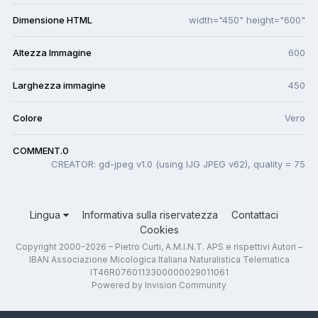
Dimensione HTML
width="450" height="600"
Altezza Immagine
600
Larghezza immagine
450
Colore
Vero
COMMENT.0
CREATOR: gd-jpeg v1.0 (using IJG JPEG v62), quality = 75
Lingua
Informativa sulla riservatezza
Contattaci
Cookies
Copyright 2000-2026 – Pietro Curti, A.M.I.N.T. APS e rispettivi Autori –
IBAN Associazione Micologica Italiana Naturalistica Telematica
IT46R0760113300000029011061
Powered by Invision Community