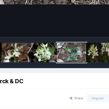
arck & DC
Share
Seguaci