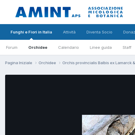
Funghi e Fiori in Italia
Attività
Diventa Socio
Donaz
Forum
Orchidee
Calendario
Linee guida
Staff
Pagina Iniziale
Orchidee
Orchis provincialis Balbis ex Lamarck