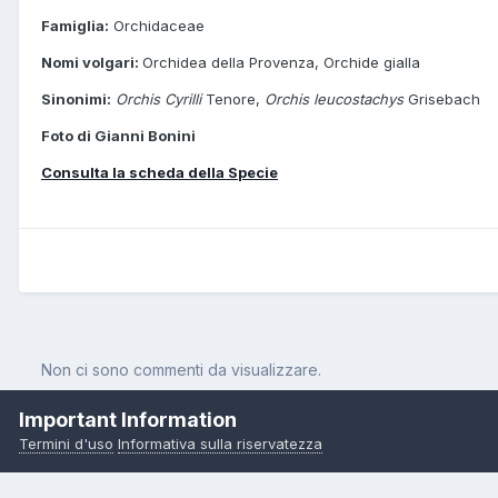
Famiglia:
Orchidaceae
Nomi volgari:
Orchidea della Provenza, Orchide gialla
Sinonimi:
Orchis Cyrilli
Tenore,
Orchis leucostachys
Grisebach
Foto di Gianni Bonini
Consulta la scheda della Specie
Non ci sono commenti da visualizzare.
Important Information
Termini d'uso
Informativa sulla riservatezza
Pagina Iniziale
Orchidee
Orchis provincialis Balbis ex Lamarck