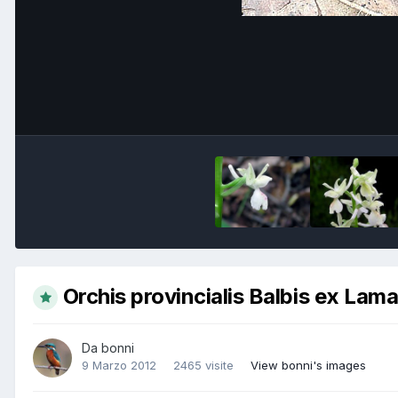
Orchis provincialis Balbis ex Lam
Da
bonni
9 Marzo 2012
2465 visite
View bonni's images