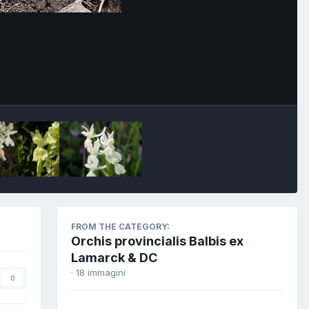
FROM THE CATEGORY:
Orchis provincialis Balbis ex
Lamarck & DC
· 18 immagini
0