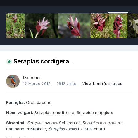
Serapias cordigera L.
Da
bonni
12 Marzo 2012
2912 visite
View bonni's images
Famiglia:
Orchidaceae
Nomi volgari:
Serapide cuoriforme, Serapide maggiore
Sinonimi:
Serapias azorica
Schlechter,
Serapias lorenziana
H.
Baumann et Kunkele,
Serapias ovalis
L.C.M. Richard