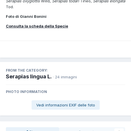
Serapias oxyglottis
Willd,
Serapias todari
Tineo,
Serapias elongata
Tod.
Foto di Gianni Bonini
Consulta la scheda della Specie
FROM THE CATEGORY:
Serapias lingua L.
· 24 immagini
PHOTO INFORMATION
Vedi informazioni EXIF delle foto