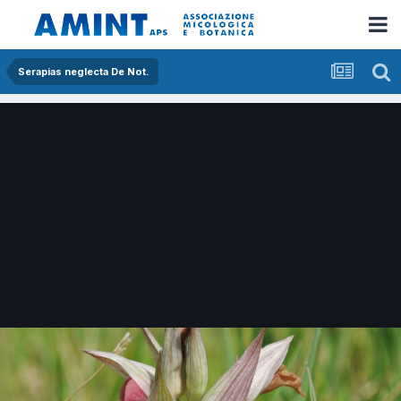
Serapias neglecta De Not.