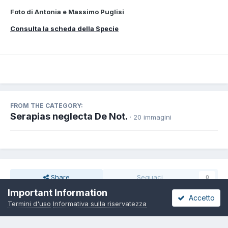
Foto di Antonia e Massimo Puglisi
Consulta la scheda della Specie
FROM THE CATEGORY:
Serapias neglecta De Not.
· 20 immagini
Share
Seguaci
0
Important Information
Accetto
Termini d'uso
Informativa sulla riservatezza
Non ci sono commenti da visualizzare.