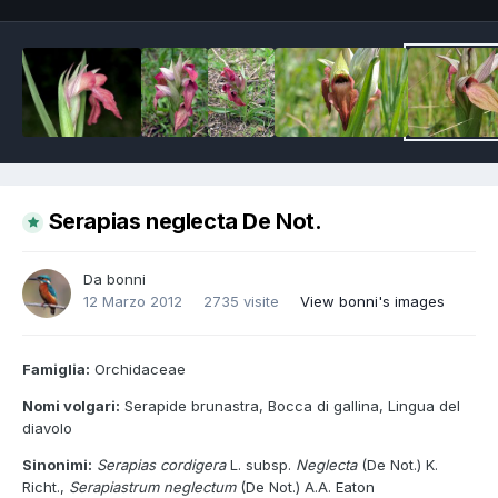
Serapias neglecta De Not.
Da
bonni
12 Marzo 2012
2735 visite
View bonni's images
Famiglia:
Orchidaceae
Nomi volgari:
Serapide brunastra, Bocca di gallina, Lingua del
diavolo
Sinonimi:
Serapias cordigera
L. subsp.
Neglecta
(De Not.) K.
Richt.,
Serapiastrum
neglectum
(De Not.) A.A. Eaton