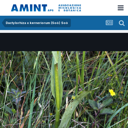
Dactylorhiza x kerneriorum (Soò) Soò