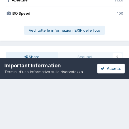
Aperture
f/13.0
f
ISO Speed
100
Vedi tutte le informazioni EXIF delle foto
Share
Seguaci
0
Important Information
Accetto
Termini d'uso
Informativa sulla riservatezza
Non ci sono commenti da visualizzare.
Lingua
Informativa sulla riservatezza
Contattaci
Cookies
Copyright 2000-2026 – Pietro Curti, A.M.I.N.T. APS e rispettivi Autori –
IBAN Associazione Micologica Italiana Naturalistica Telematica
IT46R0760113300000029011061
Powered by Invision Community