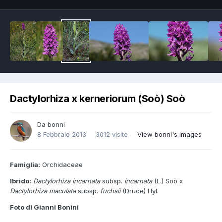
Dactylorhiza x kerneriorum (Soò) Soò
Da
bonni
8 Febbraio 2013
3012 visite
View bonni's images
Famiglia:
Orchidaceae
Ibrido:
Dactylorhiza incarnata
subsp.
incarnata
(L.) Soò x
Dactylorhiza maculata
subsp.
fuchsii
(Druce) Hyl.
Foto di Gianni Bonini