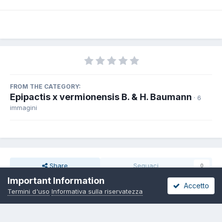
FROM THE CATEGORY:
Epipactis x vermionensis B. & H. Baumann
· 6
immagini
Share
Seguaci
0
Important Information
Accetto
Termini d'uso
Informativa sulla riservatezza
Non ci sono commenti da visualizzare.