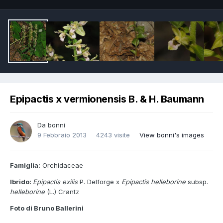
Epipactis x vermionensis B. & H. Baumann
Da
bonni
9 Febbraio 2013
4243 visite
View bonni's images
Famiglia:
Orchidaceae
Ibrido:
Epipactis exilis
P. Delforge x
Epipactis helleborine
subsp.
helleborine
(L.) Crantz
Foto di Bruno Ballerini