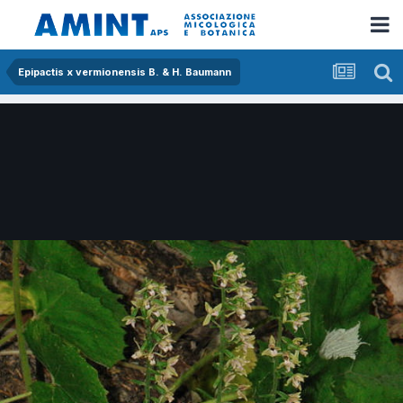
Epipactis x vermionensis B. & H. Baumann