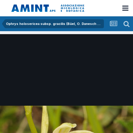
Ophrys holosericea subsp. gracilis (Büel, O. Danesch & E. Danesch) Büel O. Danesch & E. Danesch x ophrys lacaitae Lojac.