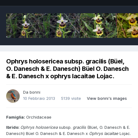
Ophrys holosericea subsp. gracilis (Büel,
O. Danesch & E. Danesch) Büel O. Danesch
& E. Danesch x ophrys lacaitae Lojac.
Da
bonni
10 Febbraio 2013
5139 visite
View bonni's images
Famiglia:
Orchidaceae
Ibrido:
Ophrys holosericea
subsp.
gracilis
(Büel, O. Danesch & E.
Danesch) Büel O. Danesch & E. Danesch x
Ophrys lacaitae
Lojac.