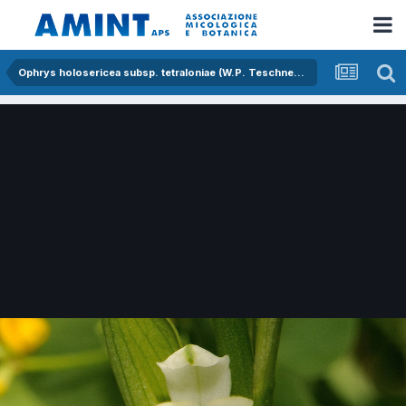
Ophrys holosericea subsp. tetraloniae (W.P. Teschner) Kreutz