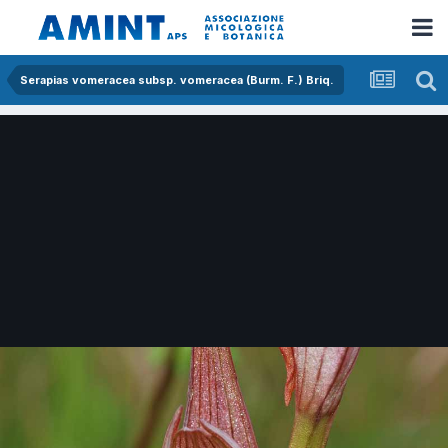
Serapias vomeracea subsp. vomeracea (Burm. F.) Briq.