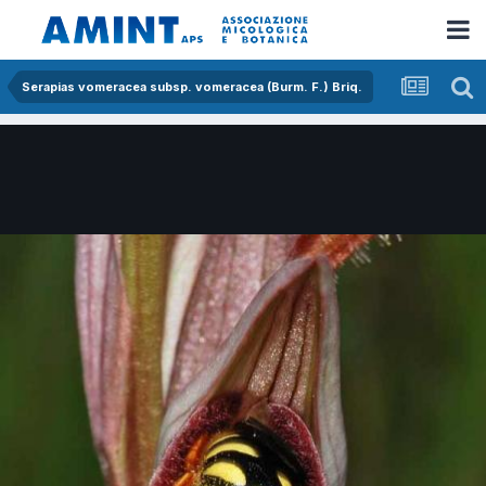
Serapias vomeracea subsp. vomeracea (Burm. F.) Briq.