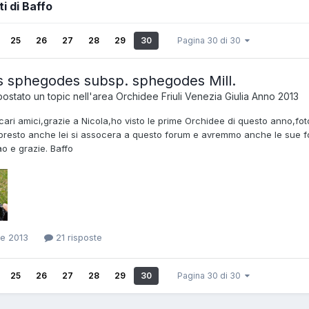
ti di Baffo
25
26
27
28
29
30
Pagina 30 di 30
 sphegodes subsp. sphegodes Mill.
ostato un topic nell'area
Orchidee Friuli Venezia Giulia Anno 2013
cari amici,grazie a Nicola,ho visto le prime Orchidee di questo anno,fo
,presto anche lei si assocera a questo forum e avremmo anche le sue f
ao e grazie. Baffo
le 2013
21 risposte
25
26
27
28
29
30
Pagina 30 di 30