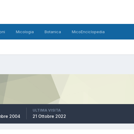
oni
Micologia
Botanica
MicoEnciclopedia
ULTIMA VISITA
mbre 2004
21 Ottobre 2022