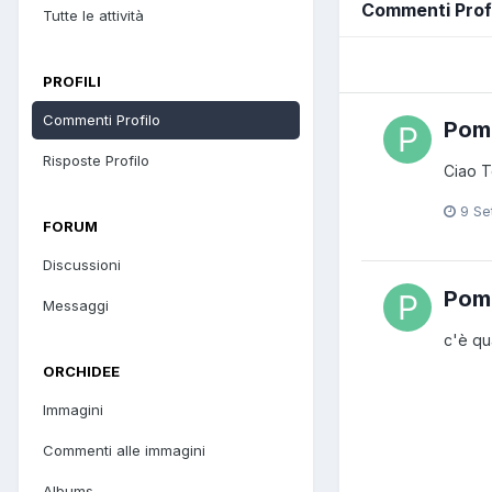
Commenti Profi
Tutte le attività
PROFILI
Commenti Profilo
Pom
Risposte Profilo
Ciao T
9 Se
FORUM
Discussioni
Pom
Messaggi
c'è qu
ORCHIDEE
Immagini
Commenti alle immagini
Albums