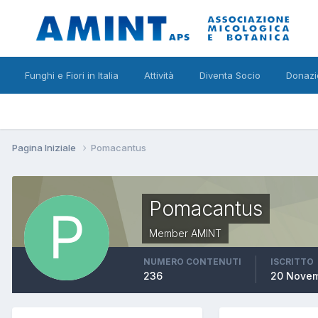
Funghi e Fiori in Italia
Attività
Diventa Socio
Donazi
Pagina Iniziale
Pomacantus
Pomacantus
Member AMINT
NUMERO CONTENUTI
ISCRITTO
236
20 Nove