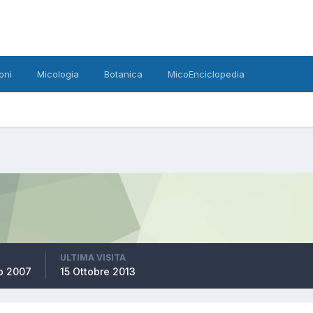
oni
Micologia
Botanica
MicoEnciclopedia
ULTIMA VISITA
o 2007
15 Ottobre 2013