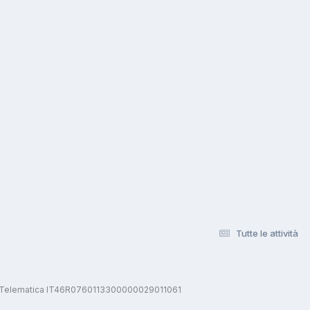
Tutte le attività
stica Telematica IT46R0760113300000029011061