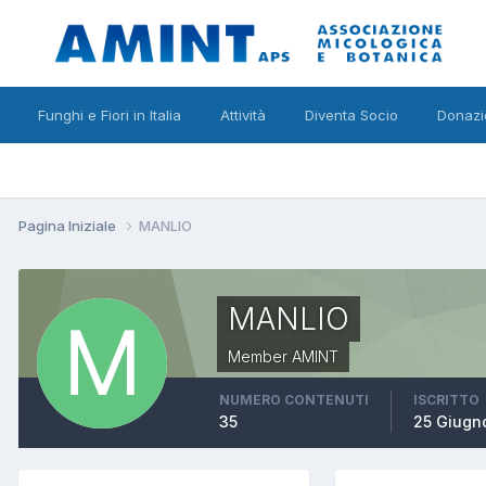
Funghi e Fiori in Italia
Attività
Diventa Socio
Donazi
Pagina Iniziale
MANLIO
MANLIO
Member AMINT
NUMERO CONTENUTI
ISCRITTO
35
25 Giugn