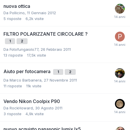
nuova ottica
Da
Pollicino
,
11 Gennaio 2012
5
risposte
6,2k
visite
FILTRO POLARIZZANTE CIRCOLARE ?
1
2
Da
Fotofungaiolo77
,
26 Febbraio 2011
13
risposte
17,5k
visite
Aiuto per fotocamera
1
2
Da
Marco Barbanera
,
27 Novembre 2011
11
risposte
11k
visite
Vendo Nikon Coolpix P90
Da
RockHoward
,
30 Agosto 2011
3
risposte
4,9k
visite
nuovo acquisto panasonic lumix lx5