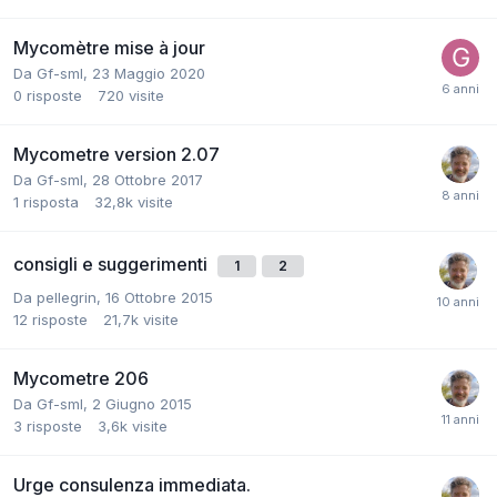
Mycomètre mise à jour
Da
Gf-sml
,
23 Maggio 2020
0
risposte
720
visite
Mycometre version 2.07
Da
Gf-sml
,
28 Ottobre 2017
1
risposta
32,8k
visite
consigli e suggerimenti
1
2
Da
pellegrin
,
16 Ottobre 2015
12
risposte
21,7k
visite
Mycometre 206
Da
Gf-sml
,
2 Giugno 2015
3
risposte
3,6k
visite
Urge consulenza immediata.