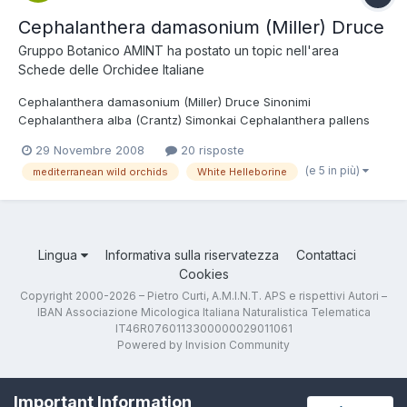
Cephalanthera damasonium (Miller) Druce
Gruppo Botanico AMINT
ha postato un topic nell'area
Schede delle Orchidee Italiane
Cephalanthera damasonium (Miller) Druce Sinonimi
Cephalanthera alba (Crantz) Simonkai Cephalanthera pallens
Rich. Cephalanthera latifolia (Mill.) Janch. Cephalanthera
29 Novembre 2008
20 risposte
grandiflora S.F. Gray Serapias damasonium Miller Epipactis alba
(e 5 in più)
mediterranean wild orchids
White Helleborine
Cranz Tassonomia Regno: Plantae Divisione: Magnoliophyta
Classe: Li...
Lingua
Informativa sulla riservatezza
Contattaci
Cookies
Copyright 2000-2026 – Pietro Curti, A.M.I.N.T. APS e rispettivi Autori –
IBAN Associazione Micologica Italiana Naturalistica Telematica
IT46R0760113300000029011061
Powered by Invision Community
Important Information