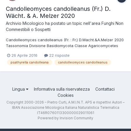
Candolleomyces candolleanus (Fr.) D.
Wächt. & A. Melzer 2020
Archivio Micologico
ha postato un topic nell'area
Funghi Non
Commestibili o Sospetti
Candolleomyces candolleanus (Fr. : Fr.) D.Wacht.&A.Melzer 2020
Tassonomia Divisione Basidiomycota Classe Agaricomycetes
Ordine Agaricales Famiglia Psathyrellaceae Sinonimi Psathyrella
26 Aprile 2016
22 risposte
candolleana (Fr. : Fr.) Maire 1937 Etimologia L'epiteto
psathyrella candolleana
candolleomyces candolleanus
Candolleomyces è una parola com...
Lingua
Informativa sulla riservatezza
Contattaci
Cookies
Copyright 2000-2026 – Pietro Curti, A.M.I.N.T. APS e rispettivi Autori –
IBAN Associazione Micologica Italiana Naturalistica Telematica
IT46R0760113300000029011061
Powered by Invision Community