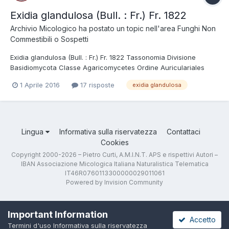
Exidia glandulosa (Bull. : Fr.) Fr. 1822
Archivio Micologico
ha postato un topic nell'area
Funghi Non
Commestibili o Sospetti
Exidia glandulosa (Bull. : Fr.) Fr. 1822 Tassonomia Divisione
Basidiomycota Classe Agaricomycetes Ordine Auriculariales
Famiglia Exidiaceae Foto e Descrizioni Regione Lombardia; Aprile
1 Aprile 2016
17 risposte
exidia glandulosa
2013; Foto e microscopia di Angelo Mariani. Romano di
Lombardia presso il fiume Serio....
Lingua
Informativa sulla riservatezza
Contattaci
Cookies
Copyright 2000-2026 – Pietro Curti, A.M.I.N.T. APS e rispettivi Autori –
IBAN Associazione Micologica Italiana Naturalistica Telematica
IT46R0760113300000029011061
Powered by Invision Community
Important Information
Accetto
Termini d'uso
Informativa sulla riservatezza