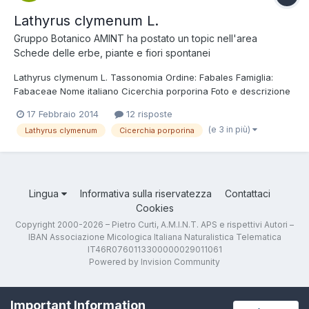
Lathyrus clymenum L.
Gruppo Botanico AMINT
ha postato un topic nell'area
Schede delle erbe, piante e fiori spontanei
Lathyrus clymenum L. Tassonomia Ordine: Fabales Famiglia:
Fabaceae Nome italiano Cicerchia porporina Foto e descrizione
Pianta erbacea biennale o annuale rampicante, con fusti aerei
17 Febbraio 2014
12 risposte
lunghi fino a 100 cm, glabri e molto ramificati alla base con ali
(e 3 in più)
Lathyrus clymenum
Cicerchia porporina
larghe fino a 3 mm. Le foglie di colore verde so...
Lingua
Informativa sulla riservatezza
Contattaci
Cookies
Copyright 2000-2026 – Pietro Curti, A.M.I.N.T. APS e rispettivi Autori –
IBAN Associazione Micologica Italiana Naturalistica Telematica
IT46R0760113300000029011061
Powered by Invision Community
Important Information