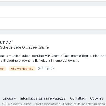
nanger
a
Schede delle Orchidee Italiane
pactis muelleri subsp. cerritae M.P. Grasso Tassonomia Regno: Plantae D
 Elleborine piacentina Etimologia Il nome del gener...
(e 3 in più)
nee
wild orchids italy
Lingua
Informativa sulla riservatezza
Contattaci
Cookies
.T. APS e rispettivi Autori – IBAN Associazione Micologica Italiana Naturali