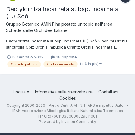
Dactylorhiza incarnata subsp. incarnata
(L.) Soò
Gruppo Botanico AMINT
ha postato un topic nell'area
Schede delle Orchidee Italiane
Dactylorhiza incarnata subsp. incarnata (L.) Soò Sinonimi Orchis
strictifolia Opiz Orchis impudica Crantz Orchis incarnata L.
Orchis haematodes Rchb. Dactylorchis incarnata (L.) Verm
18 Gennaio 2009
28 risposte
Dactylorchza gemmana (Pugsley) Aver. Tassonomia Regno:
(e 6 in più)
Orchide palmata
Orchis incarnata
Plantae Divisione: Magnoliophyta Classe: Liliopsida Ordine:...
Lingua
Informativa sulla riservatezza
Contattaci
Cookies
Copyright 2000-2026 – Pietro Curti, A.M.I.N.T. APS e rispettivi Autori –
IBAN Associazione Micologica Italiana Naturalistica Telematica
IT46R0760113300000029011061
Powered by Invision Community