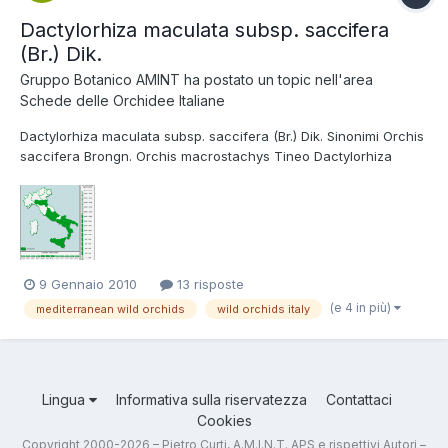
Dactylorhiza maculata subsp. saccifera
(Br.) Dik.
Gruppo Botanico AMINT
ha postato un topic nell'area
Schede delle Orchidee Italiane
Dactylorhiza maculata subsp. saccifera (Br.) Dik. Sinonimi Orchis
saccifera Brongn. Orchis macrostachys Tineo Dactylorhiza
saccifera (Brongn.) Dactylorhiza gervasiana (Tod.) H. Baumann
& Kùnkele Tassonomia Regno: Plantae Divisione: Magnoliophyta
Classe: Liliopsida Ordine: Orchidales Famiglia: Orch...
9 Gennaio 2010
13 risposte
(e 4 in più)
mediterranean wild orchids
wild orchids italy
Lingua
Informativa sulla riservatezza
Contattaci
Cookies
Copyright 2000-2026 – Pietro Curti, A.M.I.N.T. APS e rispettivi Autori –