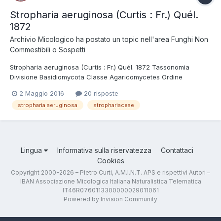
Stropharia aeruginosa (Curtis : Fr.) Quél.
1872
Archivio Micologico
ha postato un topic nell'area
Funghi Non
Commestibili o Sospetti
Stropharia aeruginosa (Curtis : Fr.) Quél. 1872 Tassonomia
Divisione Basidiomycota Classe Agaricomycetes Ordine
Agaricales Famiglia Strophariaceae Etimologia Dal latino
2 Maggio 2016
20 risposte
aeruginosus = dal colore verde-rame. Cappello 2-8 cm,
stropharia aeruginosa
strophariaceae
inizialmente campanulato, poi emisferico-convesso...
Lingua
Informativa sulla riservatezza
Contattaci
Cookies
Copyright 2000-2026 – Pietro Curti, A.M.I.N.T. APS e rispettivi Autori –
IBAN Associazione Micologica Italiana Naturalistica Telematica
IT46R0760113300000029011061
Powered by Invision Community