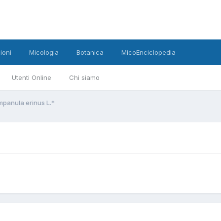
ioni
Micologia
Botanica
MicoEnciclopedia
Utenti Online
Chi siamo
panula erinus L.*