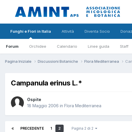
Funghi e Fiori in Italia
Attività
Diventa Socio
Donaz
Forum
Orchidee
Calendario
Linee guida
Staff
Pagina Iniziale
Discussioni Botaniche
Flora Mediterranea
Cam
Campanula erinus L.*
Ospite
18 Maggio 2006
in
Flora Mediterranea
PRECEDENTE
1
2
Pagina 2 di 2