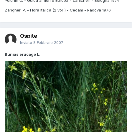
Polunin O. - Guida ai fiori d'Europa - Zanichelli - Bologna 1974
Zangheri P. - Flora Italica (2 voll.) - Cedam - Padova 1976
Ospite
Inviato
8 Febbraio 2007
Bunias erucago L.