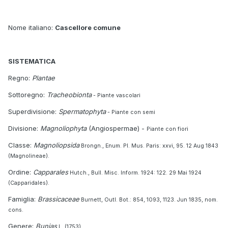
Nome italiano:
Cascellore comune
SISTEMATICA
Regno:
Plantae
Sottoregno:
Tracheobionta
- Piante vascolari
Superdivisione:
Spermatophyta
- Piante con semi
Divisione:
Magnoliophyta
(Angiospermae) -
Piante con fiori
Classe:
Magnoliopsida
Brongn., Enum. Pl. Mus. Paris: xxvi, 95. 12 Aug 1843
(Magnolineae).
Ordine:
Capparales
Hutch., Bull. Misc. Inform. 1924: 122. 29 Mai 1924
(Capparidales).
Famiglia:
Brassicaceae
Burnett, Outl. Bot.: 854, 1093, 1123. Jun 1835, nom.
cons.
Genere:
Bunias
L. (1753)