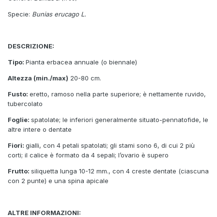
Specie:
Bunias erucago L.
DESCRIZIONE:
Tipo:
Pianta erbacea annuale (o biennale)
Altezza (min./max)
20-80 cm.
Fusto:
eretto, ramoso nella parte superiore; è nettamente ruvido,
tubercolato
Foglie:
spatolate; le inferiori generalmente situato-pennatofide, le
altre intere o dentate
Fiori:
gialli, con 4 petali spatolati; gli stami sono 6, di cui 2 più
corti; il calice è formato da 4 sepali; l’ovario è supero
Frutto:
siliquetta lunga 10-12 mm., con 4 creste dentate (ciascuna
con 2 punte) e una spina apicale
ALTRE INFORMAZIONI: