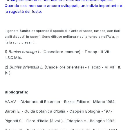
Quando essi non sono ancora sviluppati, un indizio importante è
la rugosità del fusto.
Il genere
Bunias
comprende 5 specie di piante erbacee, ramose, con fiori
gialli disposti in racemi. Sono diffuse nell’area mediterranea e nell’Asia. In
Italia sono presenti:
1)
Bunias erucago L.
(Cascellore comune) - T scap - II-VII -
It.S.C.M.Is.
2)
Bunias orientalis L.
(Cascellore orientale) - H scap - VI-VII - It.
(S.)
Bibliografia:
AA.VV. - Dizionario di Botanica - Rizzoli Editore - Milano 1984
Baroni E. - Guida botanica d'Italia - Cappelli Bologna - 1977
Pignatti S. - Flora d'Italia (3 voll.) - Edagricole - Bologna 1982