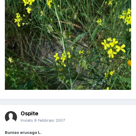
Ospite
Inviato
8 Febbraio 2007
Bunias erucago L.