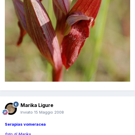
Marika Ligure
Inviato
15 Maggio 2008
Serapias vomeracea
foto di Marika