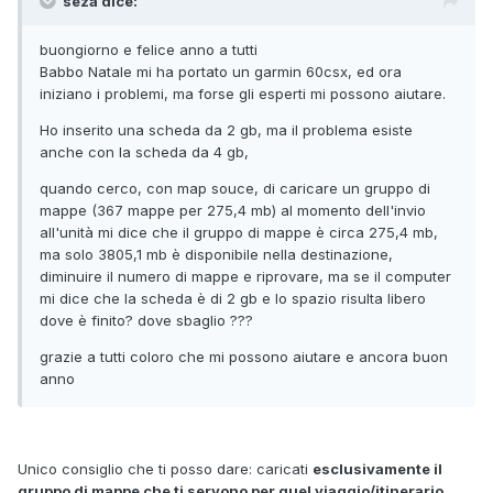
seza dice:
buongiorno e felice anno a tutti
Babbo Natale mi ha portato un garmin 60csx, ed ora
iniziano i problemi, ma forse gli esperti mi possono aiutare.
Ho inserito una scheda da 2 gb, ma il problema esiste
anche con la scheda da 4 gb,
quando cerco, con map souce, di caricare un gruppo di
mappe (367 mappe per 275,4 mb) al momento dell'invio
all'unità mi dice che il gruppo di mappe è circa 275,4 mb,
ma solo 3805,1 mb è disponibile nella destinazione,
diminuire il numero di mappe e riprovare, ma se il computer
mi dice che la scheda è di 2 gb e lo spazio risulta libero
dove è finito? dove sbaglio ???
grazie a tutti coloro che mi possono aiutare e ancora buon
anno
Unico consiglio che ti posso dare: caricati
esclusivamente il
gruppo di mappe che ti servono per quel viaggio/itinerario
.