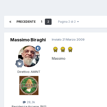
PRECEDENTE
1
2
Pagina 2 di 2
Massimo Biraghi
Inviato
21 Marzo 2009
Massimo
Direttivo AMINT
28,3k
Residenza:
Arcene (BG)