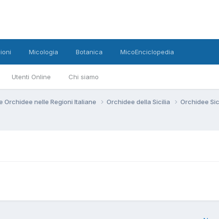
ioni
Micologia
Botanica
MicoEnciclopedia
Utenti Online
Chi siamo
e Orchidee nelle Regioni Italiane
Orchidee della Sicilia
Orchidee Si