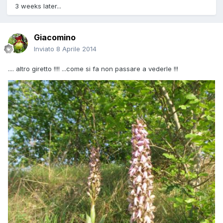
3 weeks later...
Giacomino
Inviato
8 Aprile 2014
.... altro giretto !!!! ...come si fa non passare a vederle !!!