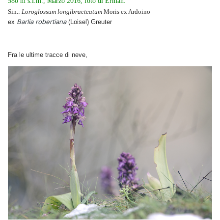
580 m s.l.m., Marzo 2016, foto di Erman.
Sin.:
Loroglossum longibracteatum
Moris ex Ardoino
Barlia robertiana
ex
(Loisel) Greuter
Fra le ultime tracce di neve,