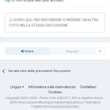
sign in now
to post with your account.
SCRIVI QUI, PER RISPONDERE O INSERIRE UN'ALTRA
FOTO NELLA STESSA DISCUSSIONE
Share
Seguaci
0
Vai alla lista delle precedenti Discussioni
Lingua
Informativa sulla riservatezza
Contattaci
Cookies
Copyright 2000-2026 – Pietro Curti, A.M.I.N.T. APS e rispettivi Autori –
IBAN Associazione Micologica Italiana Naturalistica Telematica
IT46R0760113300000029011061