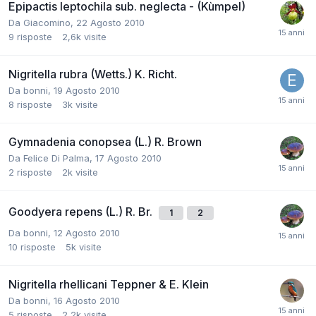
Epipactis leptochila sub. neglecta - (Kùmpel)
Da
Giacomino
,
22 Agosto 2010
9
risposte
2,6k
visite
Nigritella rubra (Wetts.) K. Richt.
Da
bonni
,
19 Agosto 2010
8
risposte
3k
visite
Gymnadenia conopsea (L.) R. Brown
Da
Felice Di Palma
,
17 Agosto 2010
2
risposte
2k
visite
Goodyera repens (L.) R. Br.
1
2
Da
bonni
,
12 Agosto 2010
10
risposte
5k
visite
Nigritella rhellicani Teppner & E. Klein
Da
bonni
,
16 Agosto 2010
5
risposte
2,2k
visite