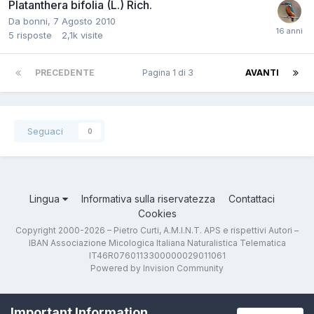
Platanthera bifolia (L.) Rich.
Da
bonni
,
7 Agosto 2010
5
risposte
2,1k
visite
PRECEDENTE
Pagina 1 di 3
AVANTI
Seguaci
0
Lingua
Informativa sulla riservatezza
Contattaci
Cookies
Copyright 2000-2026 – Pietro Curti, A.M.I.N.T. APS e rispettivi Autori –
IBAN Associazione Micologica Italiana Naturalistica Telematica
IT46R0760113300000029011061
Powered by Invision Community
Important Information