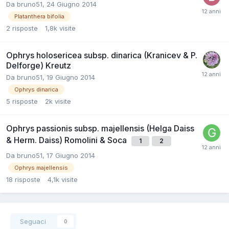
Da
bruno51
,
24 Giugno 2014
Platanthera bifolia
2
risposte
1,8k
visite
Ophrys holosericea subsp. dinarica (Kranicev & P.
Delforge) Kreutz
Da
bruno51
,
19 Giugno 2014
Ophrys dinarica
5
risposte
2k
visite
Ophrys passionis subsp. majellensis (Helga Daiss
& Herm. Daiss) Romolini & Soca
1
2
Da
bruno51
,
17 Giugno 2014
Ophrys majellensis
18
risposte
4,1k
visite
Seguaci
0