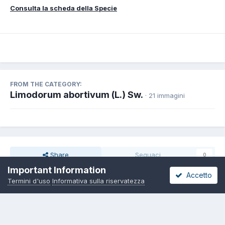
Consulta la scheda della Specie
FROM THE CATEGORY:
Limodorum abortivum (L.) Sw.
· 21 immagini
Share
Seguaci
0
Important Information
Accetto
Termini d'uso
Informativa sulla riservatezza
Non ci sono commenti da visualizzare.
Lingua
Informativa sulla riservatezza
Contattaci