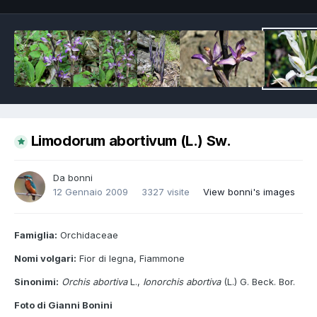
Limodorum abortivum (L.) Sw.
Da
bonni
12 Gennaio 2009
3327 visite
View bonni's images
Famiglia:
Orchidaceae
Nomi volgari:
Fior di legna, Fiammone
Sinonimi:
Orchis abortiva
L.,
Ionorchis abortiva
(L.) G. Beck. Bor.
Foto di Gianni Bonini