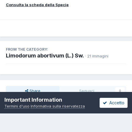
Consulta la scheda della Specie
FROM THE CATEGORY:
Limodorum abortivum (L.) Sw.
· 21 immagini
Share
Seguaci
0
Important Information
Accetto
Termini d'uso
Informativa sulla riservatezza
Non ci sono commenti da visualizzare.
Lingua
Informativa sulla riservatezza
Contattaci