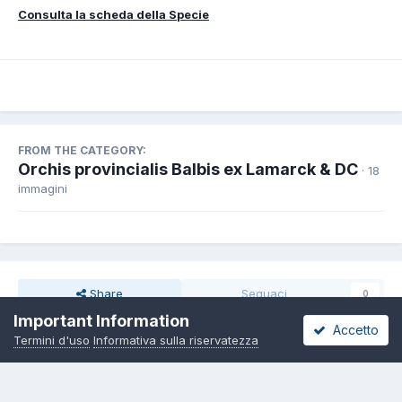
Consulta la scheda della Specie
FROM THE CATEGORY:
Orchis provincialis Balbis ex Lamarck & DC
· 18
immagini
Share
Seguaci
0
Important Information
Accetto
Termini d'uso
Informativa sulla riservatezza
Non ci sono commenti da visualizzare.