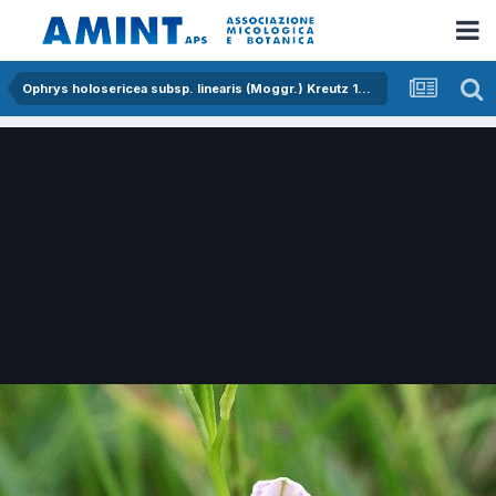
Ophrys holosericea subsp. linearis (Moggr.) Kreutz 18-OPhrys