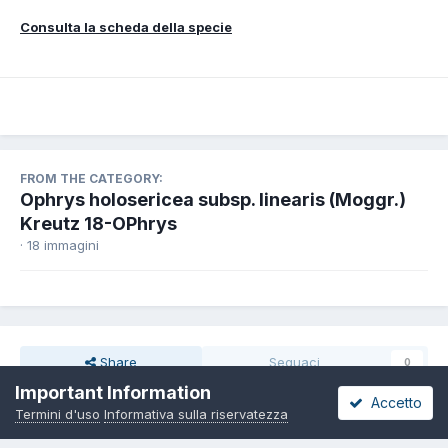
Consulta la scheda della specie
FROM THE CATEGORY:
Ophrys holosericea subsp. linearis (Moggr.)
Kreutz 18-OPhrys
· 18 immagini
Share
Seguaci
0
Important Information
Accetto
Termini d'uso
Informativa sulla riservatezza
Non ci sono commenti da visualizzare.