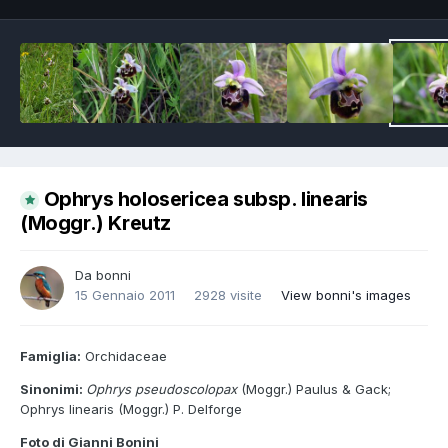
Ophrys holosericea subsp. linearis
(Moggr.) Kreutz
Da
bonni
15 Gennaio 2011
2928 visite
View bonni's images
Famiglia:
Orchidaceae
Sinonimi:
Ophrys pseudoscolopax
(Moggr.) Paulus & Gack;
Ophrys linearis (Moggr.) P. Delforge
Foto di Gianni Bonini