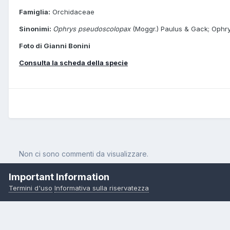
Famiglia:
Orchidaceae
Sinonimi:
Ophrys pseudoscolopax
(Moggr.) Paulus & Gack; Ophrys
Foto di Gianni Bonini
Consulta la scheda della specie
Non ci sono commenti da visualizzare.
Important Information
Termini d'uso
Informativa sulla riservatezza
Pagina Iniziale
Orchidee
Ophrys holosericea subsp. linearis (M