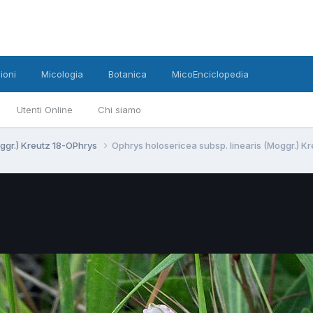
ioni
Micologia
Botanica
MicoEnciclopedia
Utenti Online
Chi siamo
oggr.) Kreutz 18-OPhrys
Ophrys holosericea subsp. linearis (Moggr.) Kr