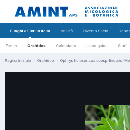
Funghi e Fiori in Italia
Attività
Diventa Socio
Donaz
Forum
Orchidee
Calendario
Linee guida
Staff
Pagina Iniziale
Orchidee
Ophrys holosericea subsp. linearis (M