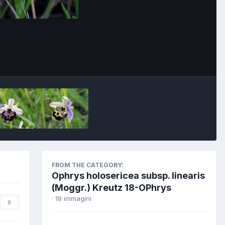
FROM THE CATEGORY:
Ophrys holosericea subsp. linearis
(Moggr.) Kreutz 18-OPhrys
· 18 immagini
0