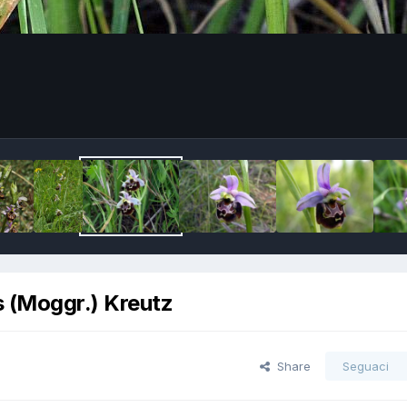
s (Moggr.) Kreutz
Share
Seguaci