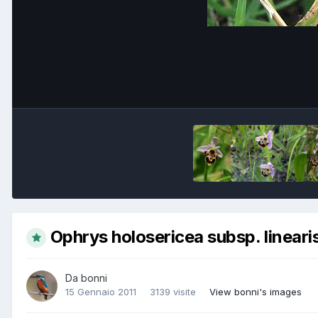
Ophrys holosericea subsp. lineari
Da
bonni
15 Gennaio 2011
3139 visite
View bonni's images