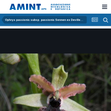
Ophrys passionis subsp. passionis Sennen ex Devillers-Tersch. & Devillers x ophrys exaltata subsp. morisii (Martelli) Del Prete