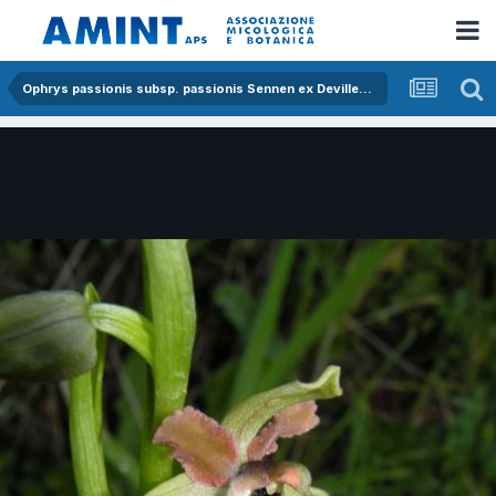
Ophrys passionis subsp. passionis Sennen ex Devillers-Tersch. & Devillers x ophrys exaltata subsp. morisii (Martelli) Del Prete